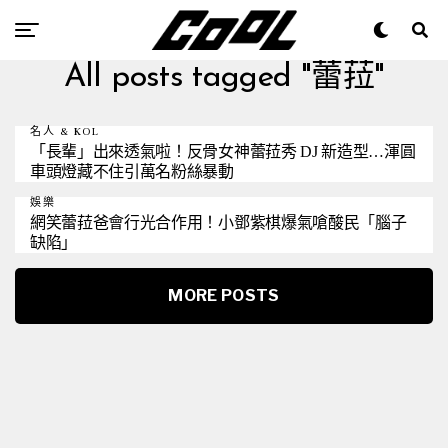
All posts tagged "蕾菈"
名人 & KOL
「長輩」出來透氣啦！反骨女神蕾菈秀 DJ 新造型…渾圓
車頭燈藏不住引萬名粉絲暴動
娛樂
網笑蕾菈爸會行光合作用！小鄧紫棋爆氣嗆酸民「腦子
缺陷」
MORE POSTS