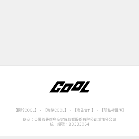
【關於COOL】
、
【聯絡COOL】
、
【廣告合作】
、
【隱私權聲明】
廠商：英屬蓋曼群島商家庭傳媒股份有限公司城邦分公司
統一編號：80333064