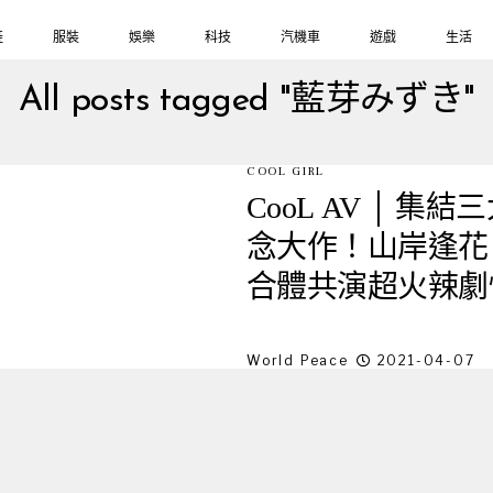
鞋
服裝
娛樂
科技
汽機車
遊戲
生活
All posts tagged "藍芽みずき"
COOL GIRL
CooL AV │ 集
念大作！山岸逢花 x
合體共演超火辣劇
World Peace
2021-04-07