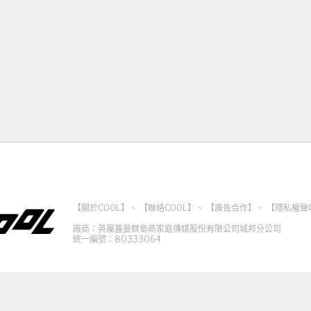
【關於COOL】
、
【聯絡COOL】
、
【廣告合作】
、
【隱私權聲
廠商：英屬蓋曼群島商家庭傳媒股份有限公司城邦分公司
統一編號：80333064