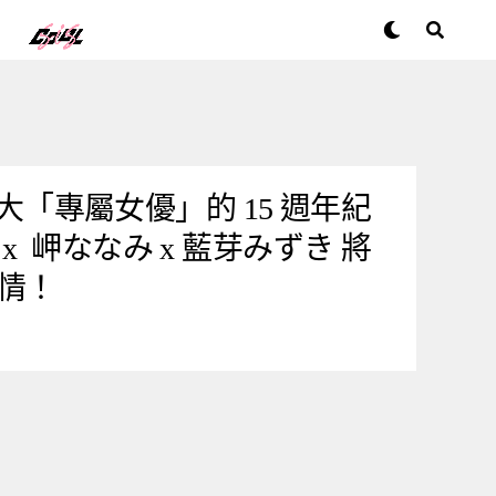
結三大「專屬女優」的 15 週年紀
 岬ななみ x 藍芽みずき 將
情！