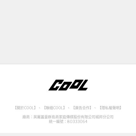
【關於COOL】
、
【聯絡COOL】
、
【廣告合作】
、
【隱私權聲明】
廠商：英屬蓋曼群島商家庭傳媒股份有限公司城邦分公司
統一編號：80333064