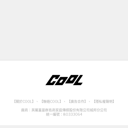
【關於COOL】
、
【聯絡COOL】
、
【廣告合作】
、
【隱私權聲明】
廠商：英屬蓋曼群島商家庭傳媒股份有限公司城邦分公司
統一編號：80333064