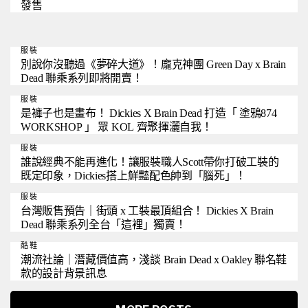
發售
服裝
別說你沒聽過《夢碎大道》！龐克神團 Green Day x Brain
Dead 聯乘系列即將開賣！
服裝
是褲子也是畫布！ Dickies X Brain Dead 打造「 塗鴉874
WORKSHOP 」 眾 KOL 齊聚揮灑自我！
服裝
誰說經典不能再進化！讓服裝職人Scott帶你打破工裝的
既定印象，Dickies搭上鮮豔配色帥到「腦死」！
服裝
台灣販售預告｜街頭 x 工裝最頂組合！ Dickies X Brain
Dead 聯乘系列全台「這裡」獨賣！
酷鞋
潮流社論｜潛藏價值高，淺談 Brain Dead x Oakley 聯名鞋
款的設計背景訊息