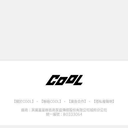
【關於COOL】
、
【聯絡COOL】
、
【廣告合作】
、
【隱私權聲明】
廠商：英屬蓋曼群島商家庭傳媒股份有限公司城邦分公司
統一編號：80333064