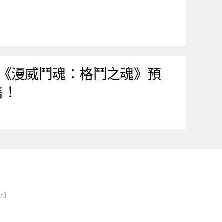
《漫威鬥魂：格鬥之魂》預
售！
明】