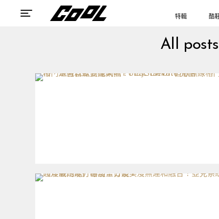
特輯
酷
All post