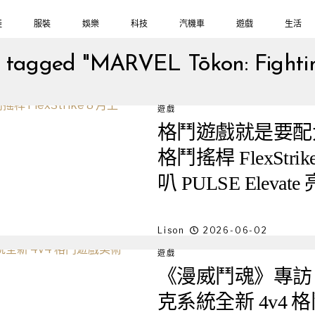
鞋
服裝
娛樂
科技
汽機車
遊戲
生活
s tagged "MARVEL Tōkon: Fighti
遊戲
格鬥遊戲就是要配大搖！
格鬥搖桿 FlexSt
叭 PULSE Elevate
Lison
2026-06-02
遊戲
《漫威鬥魂》專訪
克系統全新 4v4