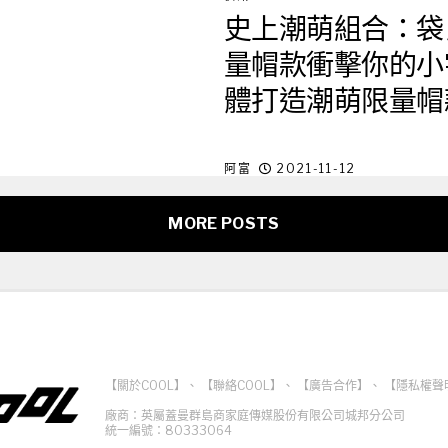
史上潮萌組合：袋
量帽款衝擊你的小
體打造潮萌限量帽款！K
尚潮流戴著走
阿富
2021-11-12
MORE POSTS
【關於COOL】
、
【聯絡COOL】
、
【廣告合作】
、
【隱私權聲
廠商：英屬蓋曼群島商家庭傳媒股份有限公司城邦分公司
統一編號：80333064