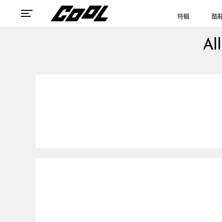
特輯
酷
Al