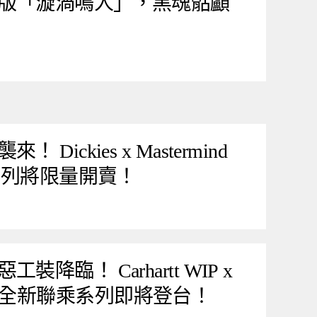
版「漩渦鳴人」，黑魂骷顱
ickies x Mastermind
名系列將限量開賣！
降臨！ Carhartt WIP x
APAN 全新聯乘系列即將登台！