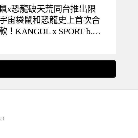
鼠x恐龍破天荒同台推出限
宇宙袋鼠和恐龍史上首次合
ANGOL x SPORT b.時
明】