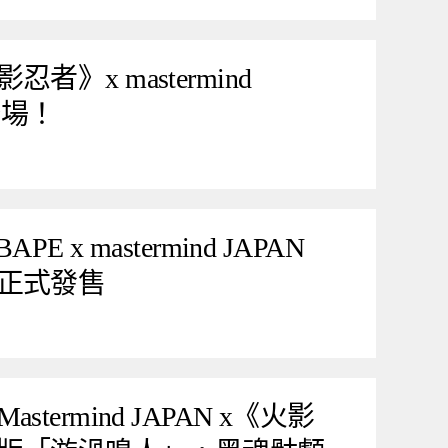
》x mastermind
登場！
E x mastermind JAPAN
正式發售
ermind JAPAN x《火影