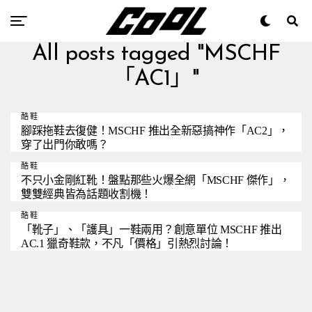
All posts tagged "MSCHF
「AC1」"
酷鞋
腳踩拖鞋去復健！MSCHF 推出全新惡搞神作「AC2」，
穿了出門你敢嗎？
酷鞋
不只小金剛紅靴！盤點那些火爆全網「MSCHF 傑作」，
雙雙經典皆為話題收割機！
酷鞋
「靴子」、「護具」一鞋兩用？創意單位 MSCHF 推出
AC.1 獵奇鞋款，不凡「價格」引熱烈討論！