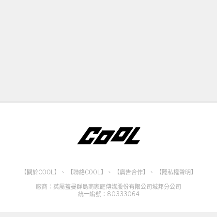
【關於COOL】
、
【聯絡COOL】
、
【廣告合作】
、
【隱私權聲明】
廠商：英屬蓋曼群島商家庭傳媒股份有限公司城邦分公司
統一編號：80333064