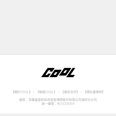
【關於COOL】
、
【聯絡COOL】
、
【廣告合作】
、
【隱私權聲明】
廠商：英屬蓋曼群島商家庭傳媒股份有限公司城邦分公司
統一編號：80333064