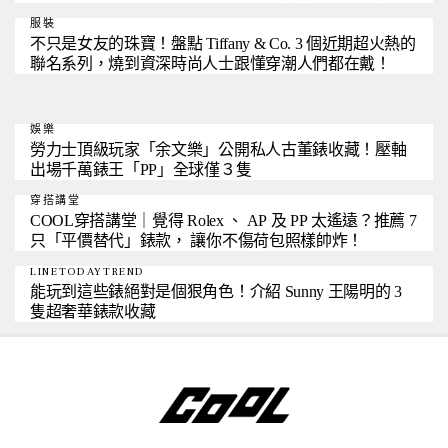
家
服裝
不只是女友的珠寶！盤點 Tiffany & Co. 3 個近期超火熱的
聯名系列，燒到資深時尚人士跟懂穿潮人們都在戴！
娛樂
勞力士頂級玩家「余文樂」公開私人古董錶收藏！壓軸
出場千萬錶王「PP」全球僅３隻
穿搭講堂
COOL穿搭講堂｜覺得 Rolex 、 AP 及 PP 太遙遠？推薦 7
只「平價替代」錶款， 讓你不傷荷包照樣帥炸！
LINETODAYTREND
能玩到這些錶絕對是個狠角色！介紹 Sunny 王陽明的 3
隻超奢華錶款收藏