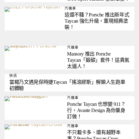
汽機車
這還不騷？Porsche 推出新年式
Taycan 強化升級，重現經典塗
裝！
汽機車
Mansory 推出 Porsche
Taycan「鍛碳」套件！這貴氣
太逼人！
快訊
當楊乃文遇見保時捷Taycan「搖滾繆斯」解鎖人生跑車
初體驗
汽機車
Porsche Taycan 也想變 911？
行，Avante Design 為你量身
訂做！
汽機車
不只載卡多、還有越野本
事？Porsche Taycan Cross