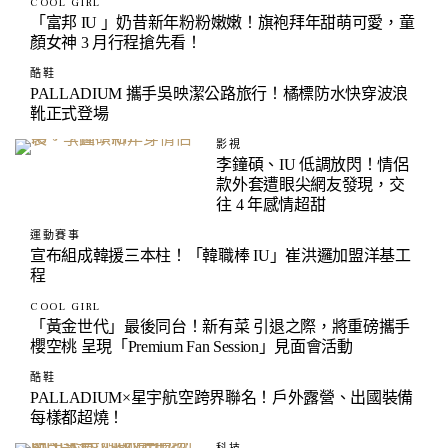
COOL GIRL
「富邦 IU 」奶昔新年粉粉嫩嫩！旗袍拜年甜萌可愛，童
顏女神 3 月行程搶先看！
酷鞋
PALLADIUM 攜手吳映潔公路旅行！橘標防水快穿波浪
靴正式登場
影視
李鐘碩、IU 低調放閃！情侶
款外套遭眼尖網友發現，交
往 4 年感情超甜
運動賽事
宣布組成韓援三本柱！「韓職棒 IU」崔洪邏加盟洋基工
程
COOL GIRL
「黃金世代」最後同台！新有菜 引退之際，將重磅攜手
櫻空桃 呈現「Premium Fan Session」見面會活動
酷鞋
PALLADIUM×星宇航空跨界聯名！戶外露營、出國裝備
每樣都超燒！