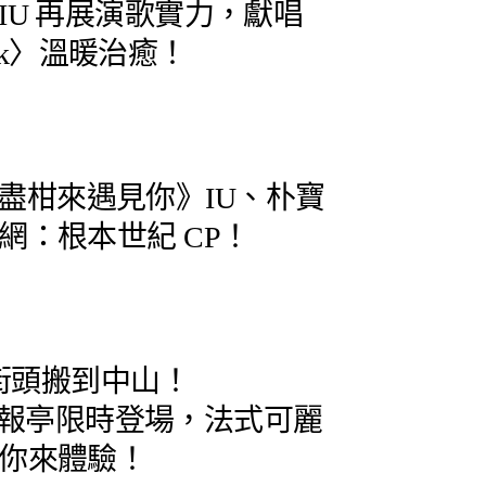
IU 再展演歌實力，獻唱
Walk〉溫暖治癒！
開《苦盡柑來遇見你》IU、朴寶
網：根本世紀 CP！
國街頭搬到中山！
M 書報亭限時登場，法式可麗
你來體驗！