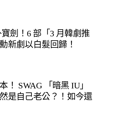
朴寶劍！6 部「3 月韓劇推
勳新劇以白髮回歸！
！ SWAG 「暗黑 IU」
然是自己老公？！如今還