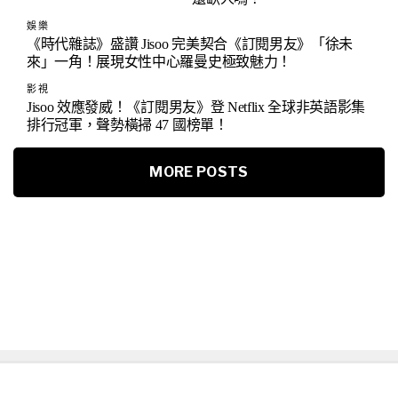
娛樂
《時代雜誌》盛讚 Jisoo 完美契合《訂閱男友》「徐未
來」一角！展現女性中心羅曼史極致魅力！
影視
Jisoo 效應發威！《訂閱男友》登 Netflix 全球非英語影集
排行冠軍，聲勢橫掃 47 國榜單！
MORE POSTS