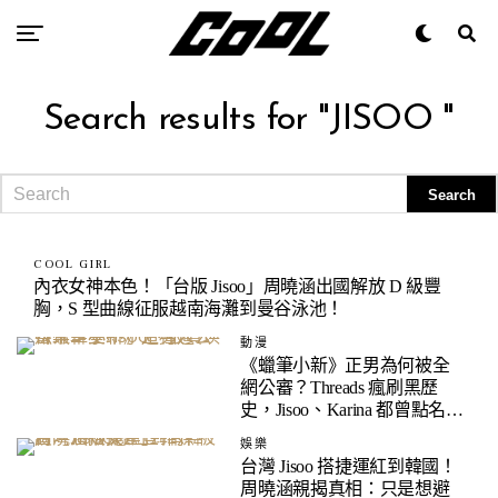
Search results for "JISOO "
COOL GIRL
內衣女神本色！「台版 Jisoo」周曉涵出國解放 D 級豐
胸，S 型曲線征服越南海灘到曼谷泳池！
動漫
《蠟筆小新》正男為何被全
網公審？Threads 瘋刷黑歷
史，Jisoo、Karina 都曾點名最
討厭
娛樂
台灣 Jisoo 搭捷運紅到韓國！
周曉涵親揭真相：只是想避