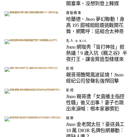
開塞車，沒想到登上韓媒
運動賽事
哈蘭德、Jisoo 夢幻聯動！身
高 195 甜喊姐姐還挑戰開花
舞，網驚呼：這組合太神奇
名人 & KOL
Jisoo 網咖秀「盲打神技」掀
熱議！9 歲入坑《楓之谷》半
夜打王、課金買造型樣樣來
影視
親哥哥醜聞風波延燒！Jisoo
經紀公司發聲名強悍回擊
影視
Jisoo 親哥遭「女直播主指控
性騷」後又出事！妻子也跳
出來淚喊：根本家暴慣犯
娛樂
Jisoo 金老闆太狂！豪送員工
10 萬 DIOR 名牌包網暴動：
還缺人嗎？