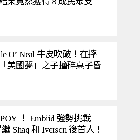
果竟然獲得 8 成民眾支
le O’ Neal 牛皮吹破！在摔
「美國夢」之子撞碎桌子昏
DPOY ！ Embiid 強勢挑戰
Shaq 和 Iverson 後首人！