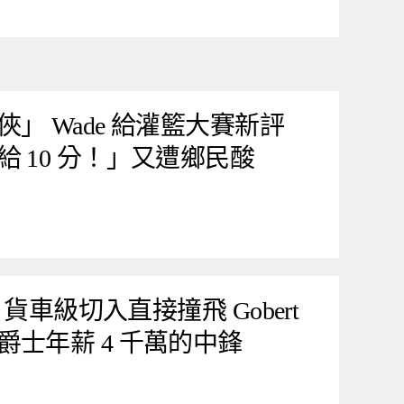
e 給灌籃大賽新評
 10 分！」又遭鄉民酸
 貨車級切入直接撞飛 Gobert
士年薪 4 千萬的中鋒