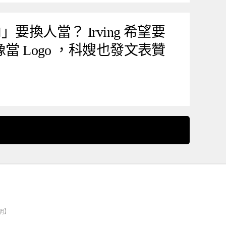
」要換人當？ Irving 希望要
圖像當 Logo ，科嫂也發文表贊
明】