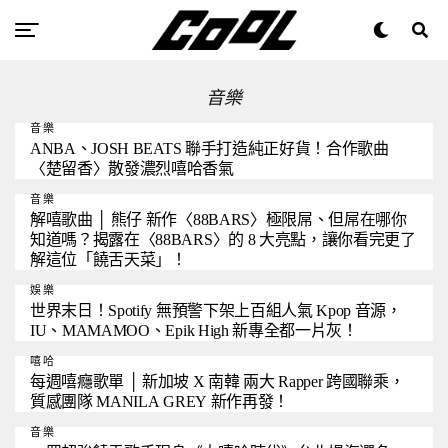
音樂
音樂
ANBA、JOSH BEATS 聯手打造純正好貨！合作歌曲
〈楚留香〉散發濃烈嘻哈香氣
音樂
解嘻歌曲 │ 熊仔 新作〈88BARS〉極限屌、但屌在哪你
知道嗎？揭露在〈88BARS〉的 8 大亮點，讓你看完更了
解這位「饒舌天菜」！
娛樂
世界末日！Spotify 無預警下架上百組人氣 Kpop 音源，
IU、MAMAMOO、Epik High 新專全都一片灰！
嘻哈
每週嘻癮歌單 │ 新加坡 X 南韓 兩大 Rapper 跨國聯乘，
質感團隊 MANILA GREY 新作再發！
音樂