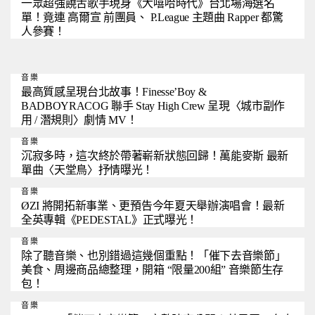
一眾超強饒舌歌手現身《大嘻哈時代》台北場海選名
單！竟連 高爾宣 前團員、 P.League 主題曲 Rapper 都驚
人參賽！
音樂
最高質感呈現台北故事！Finesse’Boy &
BADBOYRACOG 聯手 Stay High Crew 呈現〈城市副作
用 / 潛規則〉劇情 MV！
音樂
沉寂多時，這次終於帶著嶄新狀態回歸！萬能麥斯 最新
單曲〈天堂鳥〉抒情曝光！
音樂
ØZI 將開拓新事業、更預告今年夏天舉辦演唱會！最新
全英專輯《PEDESTAL》正式曝光！
音樂
除了聽音樂、也別錯過這幾個重點！「催下去音樂節」
美食、周邊商品總整理，開箱 “限量200組” 音樂節生存
包！
音樂