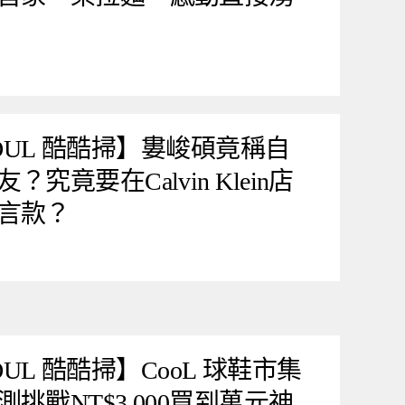
 SOUL 酷酷掃】婁峻碩竟稱自
竟要在Calvin Klein店
言款？
SOUL 酷酷掃】CooL 球鞋市集
挑戰NT$3,000買到萬元神