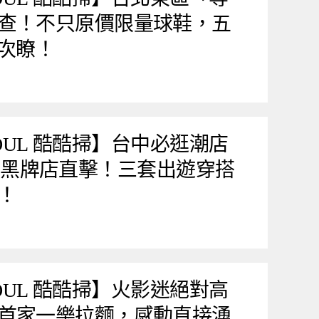
查！不只原價限量球鞋，五
一次瞭！
 SOUL 酷酷掃】台中必逛潮店
a 台中黑牌店直擊！三套出遊穿搭
！
 SOUL 酷酷掃】火影迷絕對高
首家一樂拉麵，感動直接湧