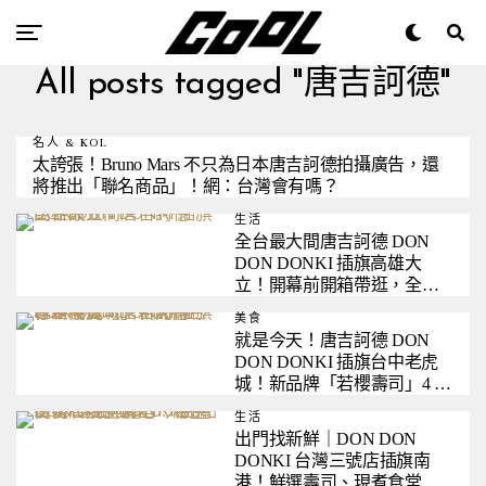
All posts tagged "唐吉訶德"
名人 & KOL
太誇張！Bruno Mars 不只為日本唐吉訶德拍攝廣告，還
將推出「聯名商品」！網：台灣會有嗎？
生活
全台最大間唐吉訶德 DON
DON DONKI 插旗高雄大
立！開幕前開箱帶逛，全新 6
大亮點搶先直擊
美食
就是今天！唐吉訶德 DON
DON DONKI 插旗台中老虎
城！新品牌「若櫻壽司」4 大
特色專區開逛
生活
出門找新鮮｜DON DON
DONKI 台灣三號店插旗南
港！鮮選壽司、現煮食堂、