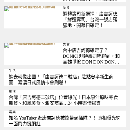
和牛便當…全台獨家 5 大亮
美食
點一次看
迴轉壽司新選擇！唐吉訶德
「鮮選壽司」台灣一號店落
腳地、開幕日確定！
美食
台中唐吉訶德確定了？
DONKI 迴轉壽司吃得到，和
高雄爭搶 DON DON DONKI
三號店頭銜？
生活
進去就像出國！「唐吉訶德二號店」駐點忠孝新生商
圈 濃濃日式風情卡會刷爆！
生活
台灣「唐吉訶德二號店」位置曝光！日本原汁原味零食
雜貨、和風美食、激安商品…24 小時盡情掃貨
娛樂
知名 YouTuber 逛唐吉訶德被控帶頭插隊？！ 真相曝光網
一面倒力挺網紅