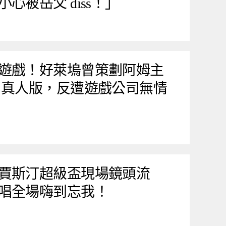
心被岳父 diss！」
遊戲！好萊塢曾策劃阿姆主
 真人版，反遭遊戲公司無情
賈斯汀超級盃現場鏡頭流
唱全場嗨到忘我！