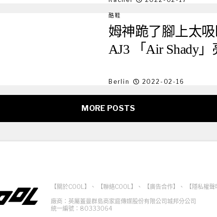
酷鞋
姆神跪了腳上太吸睛
AJ3 「Air Shady
Berlin
2022-02-16
MORE POSTS
【關於COOL】
、
【聯絡COOL】
、
【廣告合作】
、
【隱私權聲
廠商：英屬蓋曼群島商家庭傳媒股份有限公司城邦分公司
統一編號：80333064