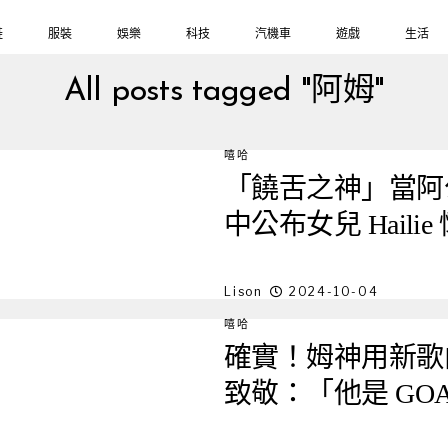
鞋
服裝
娛樂
科技
汽機車
遊戲
生活
All posts tagged "阿姆"
嘻哈
「饒舌之神」當阿公了
中公布女兒 Hailie
Lison
2024-10-04
嘻哈
確實！姆神用新歌向初代
致敬：「他是 GO