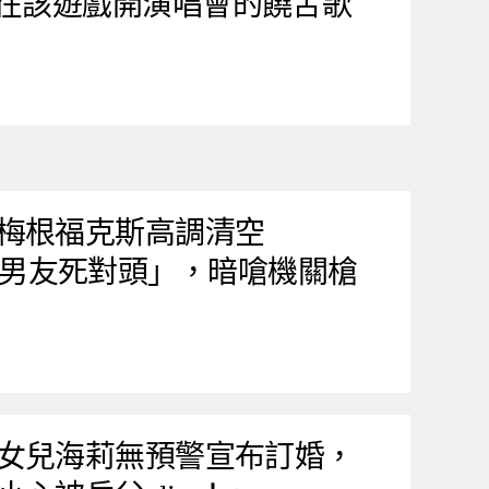
t 又一位在該遊戲開演唱會的饒舌歌
梅根福克斯高調清空
只留下「男友死對頭」，暗嗆機關槍
女兒海莉無預警宣布訂婚，