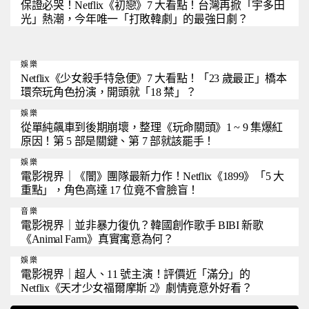
保證必哭！Netflix《初戀》7 大看點！台灣再掀「宇多田
光」熱潮，今年唯一「打敗韓劇」的最強日劇？
娛樂
Netflix《少女殺手特急便》7 大看點！「23 歲最正」橋本
環奈玩角色扮演，開頭就「18 禁」？
娛樂
從單純飆車到後期崩壞，整理《玩命關頭》1 ~ 9 集爆紅
原因！第 5 部是關鍵、第 7 部就該罷手！
娛樂
電影視界｜《闇》團隊最新力作！Netflix《1899》「5 大
重點」，角色高達 17 位竟不會臉盲！
音樂
電影視界｜並非暴力復仇？韓國創作歌手 BIBI 新歌
《Animal Farm》真實寓意為何？
娛樂
電影視界｜超人、11 號主演！評價近「滿分」的
Netflix《天才少女福爾摩斯 2》劇情竟意外好看？