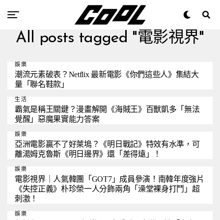
All posts tagged "電影視界"
娛樂
潮流元素破表？Netflix 最新電影《你們這些人》集結大
量「聯名鞋款」
生活
霸氣是稱王關鍵？漫畫解開《海賊王》百獸凱多「無法
覺醒」惡魔果實能力答案
娛樂
亞洲電影贏不了好萊塢？《明日戰記》特效有水準，可
離湯姆克魯斯《明日邊界》還「差得遠」！
娛樂
電影視界｜人氣韓團「GOT7」成員參演！南韓年度強片
《失控正義》朴珍榮一人分飾兩角「澡堂裸身打鬥」超
刺激！
娛樂